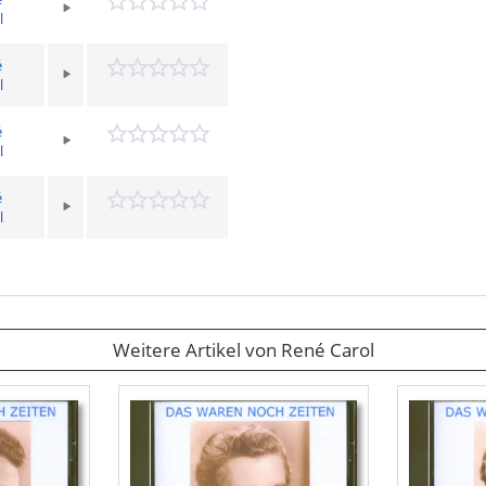
l
é
l
é
l
é
l
Weitere Artikel von René Carol