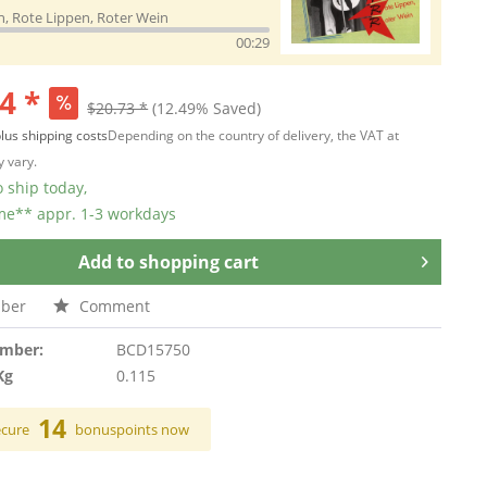
, Rote Lippen, Roter Wein
00:29
4 *
$20.73 *
(12.49% Saved)
lus shipping costs
Depending on the country of delivery, the VAT at
 vary.
 ship today,
ime** appr. 1-3 workdays
Add to
shopping cart
ber
Comment
umber:
BCD15750
Kg
0.115
14
ecure
bonuspoints now