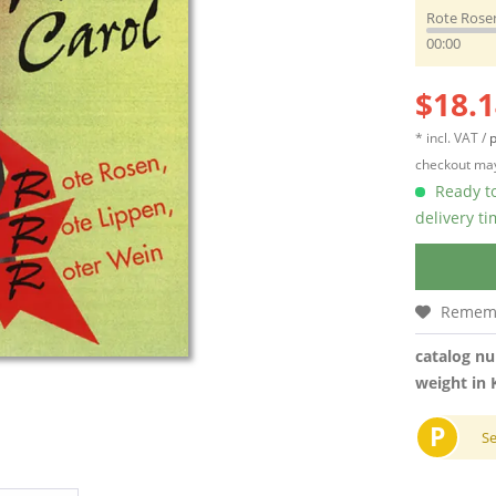
Rote Rosen
00:00
$18.1
* incl. VAT /
p
checkout may
Ready to
delivery t
Remem
catalog n
weight in 
P
S