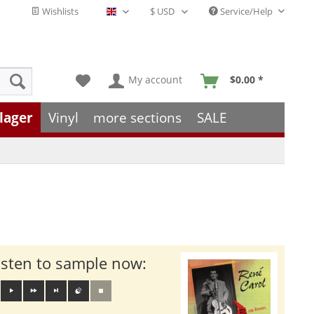
Wishlists
Service/Help
English - EN
My account
$0.00 *
lager
Vinyl
more sections
SALE
isten to sample now: