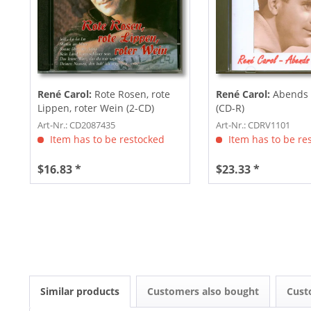
René Carol:
Rote Rosen, rote
René Carol:
Abends 
Lippen, roter Wein (2-CD)
(CD-R)
Art-Nr.: CD2087435
Art-Nr.: CDRV1101
Item has to be restocked
Item has to be re
$16.83 *
$23.33 *
Similar products
Customers also bought
Cust