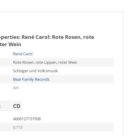
operties:
René Carol: Rote Rosen, rote
oter Wein
René Carol
Rote Rosen, rote Lippen, roter Wein
Schlager und Volksmusik
Bear Family Records
AH
t
CD
4000127157508
0.115