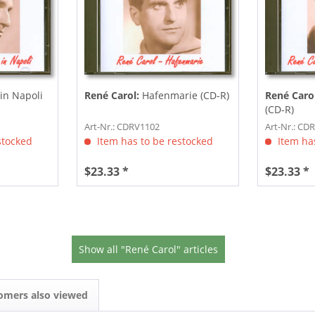
in Napoli
René Carol:
Hafenmarie (CD-R)
René Caro
(CD-R)
Art-Nr.: CDRV1102
Art-Nr.: CD
stocked
Item has to be restocked
Item has
$23.33 *
$23.33 *
Show all "René Carol" articles
omers also viewed