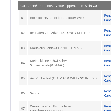
Carol, René - Rote Rosen, rote Lippen, roter Wein
CD 1
Ren
01
Rote Rosen, Rote Lippen, Roter Wein
Caro
Ren
02
Im Hafen von Adano (& LONNY KELLNER)
Caro
Ren
03
Maria aus Bahia (& DANIELLE MAC)
Caro
Meine kleine Schwi-Schwa-
Ren
04
Schweizeruhr(&D.MAC)
Caro
Ren
05
Am Zuckerhut (& D. MAC & WILLY SCHNEIDER)
Caro
Ren
06
Sarina
Caro
Wenn die alten Bäume leise
Ren
07
rauschen(&M.MUCKE)
Caro