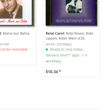
l:
Maria aus Bahia
René Carol:
Rote Rosen, Rote
Lippen, Roter Wein (CD)
RV1103
Art-Nr.: CD193422
 to be restocked
Ready to ship today,
delivery time** appr. 1-3
workdays
$10.34 *