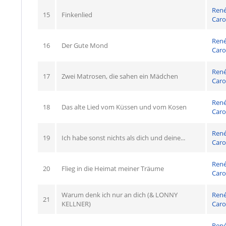
Ren
15
Finkenlied
Caro
Ren
16
Der Gute Mond
Caro
Ren
17
Zwei Matrosen, die sahen ein Mädchen
Caro
Ren
18
Das alte Lied vom Küssen und vom Kosen
Caro
Ren
19
Ich habe sonst nichts als dich und deine...
Caro
Ren
20
Flieg in die Heimat meiner Träume
Caro
Warum denk ich nur an dich (& LONNY
Ren
21
KELLNER)
Caro
Ren