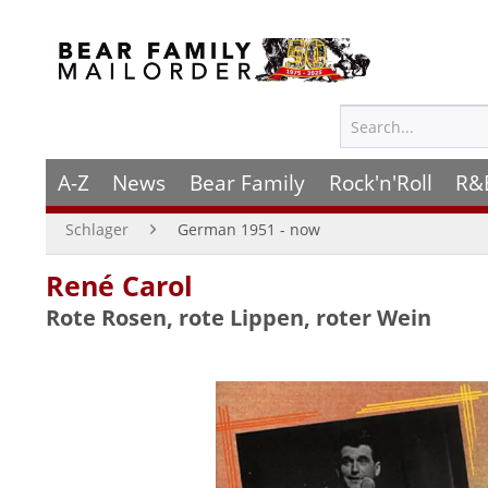
A-Z
News
Bear Family
Rock'n'Roll
R&
Schlager
German 1951 - now
René Carol
Rote Rosen, rote Lippen, roter Wein