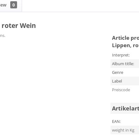
iew
0
, roter Wein
ns.
Article pr
Lippen, r
Interpret:
Album titlle:
Genre
Label
Preiscode
Artikelar
EAN:
weight in Kg