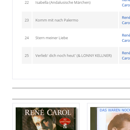
22
Isabella (Andalusische Märchen)
Caro
Ren
23
Komm mit nach Palermo
Caro
Ren
24
Stern meiner Liebe
Caro
Ren
25
Verlieb' dich noch heut' (& LONNY KELLNER)
Caro