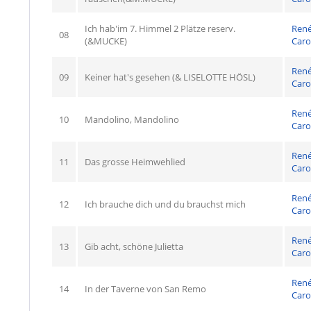
Ich hab'im 7. Himmel 2 Plätze reserv.
Ren
08
(&MUCKE)
Caro
Ren
09
Keiner hat's gesehen (& LISELOTTE HÖSL)
Caro
Ren
10
Mandolino, Mandolino
Caro
Ren
11
Das grosse Heimwehlied
Caro
Ren
12
Ich brauche dich und du brauchst mich
Caro
Ren
13
Gib acht, schöne Julietta
Caro
Ren
14
In der Taverne von San Remo
Caro