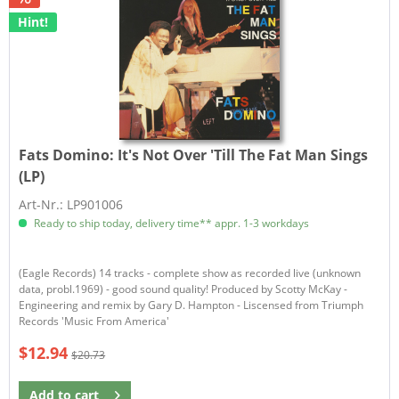
Hint!
Fats Domino:
It's Not Over 'Till The Fat Man Sings
(LP)
Art-Nr.: LP901006
Ready to ship today, delivery time** appr. 1-3 workdays
(Eagle Records) 14 tracks - complete show as recorded live (unknown
data, probl.1969) - good sound quality! Produced by Scotty McKay -
Engineering and remix by Gary D. Hampton - Liscensed from Triumph
Records 'Music From America'
$12.94
$20.73
Add to
cart