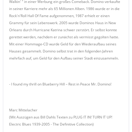
Walkin' " in einer Werbung ein großes Comeback. Domino verkaufte
in seiner Karriere mehr als 65 Millionen Alben. 1986 wurde er in die
Rock'n'Roll Hall Of Fame aufgenommen, 1987 erhielt er einen
Grammy für sein Lebenswerk. 2005 wurde Dominos Haus in New
Orleans durch Hurricane Katrina schwer zerstört. Er selbst konnte
gerettet werden, nachdem er zunächst als vermisst gegolten hatte.
Mit einer Hommage-CD wurde Geld für den Wiederaufbau seines
Hauses gesammelt. Domino selbst trat in den folgenden Jahren
mehrfach auf, um Geld für den Aufbau seiner Stadt einzusammeln.
- I found my thrill on Blueberry Hill – Rest in Peace Mr. Domino!
Marc Mittelacher
(Mit Auszügen aus Bill Dahls Texten zu PLUG IT IN! TURN IT UP!
Electric Blues 1939-2005 - The Definitive Collection)