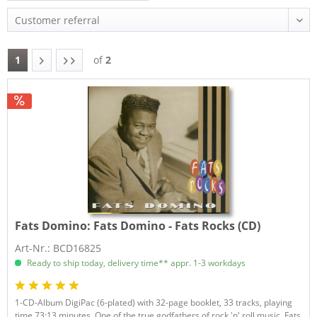
1
of
2
Fats Domino:
Fats Domino - Fats Rocks (CD)
Art-Nr.: BCD16825
Ready to ship today, delivery time** appr. 1-3 workdays
1-CD-Album DigiPac (6-plated) with 32-page booklet, 33 tracks, playing
time 73:13 minutes. One of the true godfathers of rock 'n' roll music, Fats