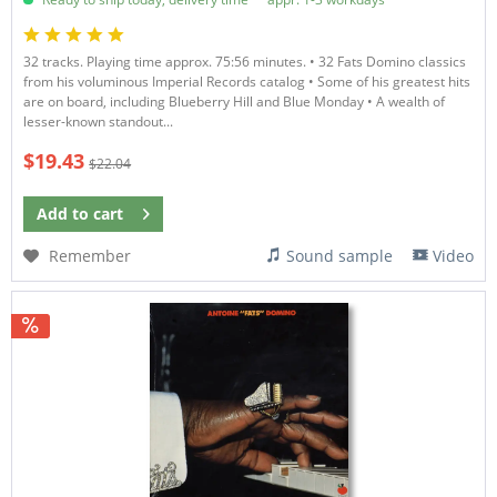
32 tracks. Playing time approx. 75:56 minutes. • 32 Fats Domino classics
from his voluminous Imperial Records catalog • Some of his greatest hits
are on board, including Blueberry Hill and Blue Monday • A wealth of
lesser-known standout...
$19.43
$22.04
Add to
cart
Remember
Sound sample
Video