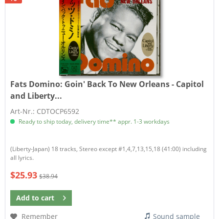
Fats Domino:
Goin' Back To New Orleans - Capitol
and Liberty...
Art-Nr.: CDTOCP6592
Ready to ship today, delivery time** appr. 1-3 workdays
(Liberty-Japan) 18 tracks, Stereo except #1,4,7,13,15,18 (41:00) including
all lyrics.
$25.93
$38.94
Add to
cart
Remember
Sound sample