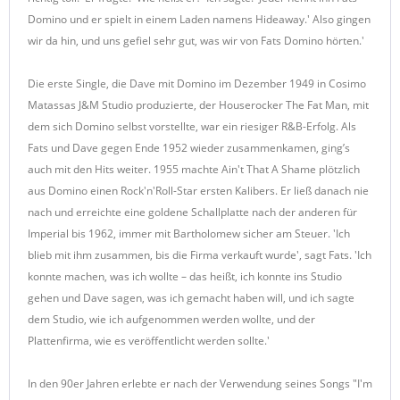
Domino und er spielt in einem Laden namens Hideaway.' Also gingen
wir da hin, und uns gefiel sehr gut, was wir von Fats Domino hörten.'
Die erste Single, die Dave mit Domino im Dezember 1949 in Cosimo
Matassas J&M Studio produzierte, der Houserocker The Fat Man, mit
dem sich Domino selbst vorstellte, war ein riesiger R&B-Erfolg. Als
Fats und Dave gegen Ende 1952 wieder zusammenkamen, ging’s
auch mit den Hits weiter. 1955 machte Ain't That A Shame plötzlich
aus Domino einen Rock'n'Roll-Star ersten Kalibers. Er ließ danach nie
nach und erreichte eine goldene Schallplatte nach der anderen für
Imperial bis 1962, immer mit Bartholomew sicher am Steuer. 'Ich
blieb mit ihm zusammen, bis die Firma verkauft wurde', sagt Fats. 'Ich
konnte machen, was ich wollte – das heißt, ich konnte ins Studio
gehen und Dave sagen, was ich gemacht haben will, und ich sagte
dem Studio, wie ich aufgenommen werden wollte, und der
Plattenfirma, wie es veröffentlicht werden sollte.'
In den 90er Jahren erlebte er nach der Verwendung seines Songs "I'm