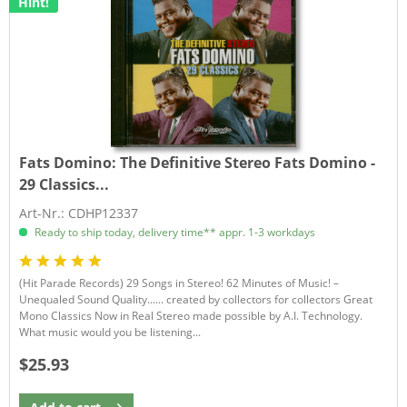
Hint!
Fats Domino:
The Definitive Stereo Fats Domino -
29 Classics...
Art-Nr.: CDHP12337
Ready to ship today, delivery time** appr. 1-3 workdays
(Hit Parade Records) 29 Songs in Stereo! 62 Minutes of Music! –
Unequaled Sound Quality...... created by collectors for collectors Great
Mono Classics Now in Real Stereo made possible by A.I. Technology.
What music would you be listening...
$25.93