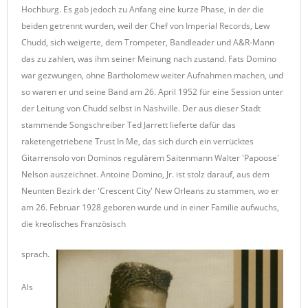
Hochburg. Es gab jedoch zu Anfang eine kurze Phase, in der die
beiden getrennt wurden, weil der Chef von Imperial Records, Lew
Chudd, sich weigerte, dem Trompeter, Bandleader und A&R-Mann
das zu zahlen, was ihm seiner Meinung nach zustand. Fats Domino
war gezwungen, ohne Bartholomew weiter Aufnahmen machen, und
so waren er und seine Band am 26. April 1952 für eine Session unter
der Leitung von Chudd selbst in Nashville. Der aus dieser Stadt
stammende Songschreiber Ted Jarrett lieferte dafür das
raketengetriebene Trust In Me, das sich durch ein verrücktes
Gitarrensolo von Dominos regulärem Saitenmann Walter 'Papoose'
Nelson auszeichnet. Antoine Domino, Jr. ist stolz darauf, aus dem
Neunten Bezirk der 'Crescent City' New Orleans zu stammen, wo er
am 26. Februar 1928 geboren wurde und in einer Familie aufwuchs,
die kreolisches Französisch
sprach.
Als