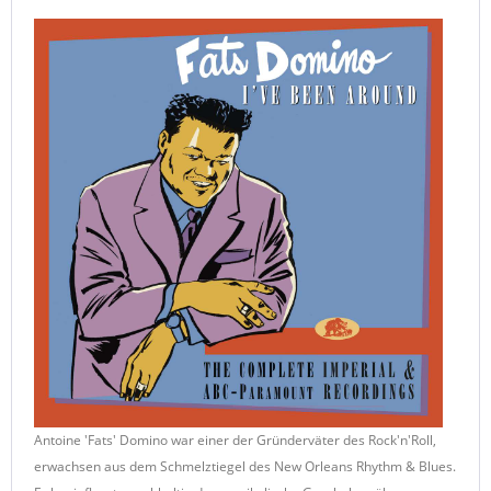
Antoine 'Fats' Domino war einer der Gründerväter des Rock'n'Roll,
erwachsen aus dem Schmelztiegel des New Orleans Rhythm & Blues.