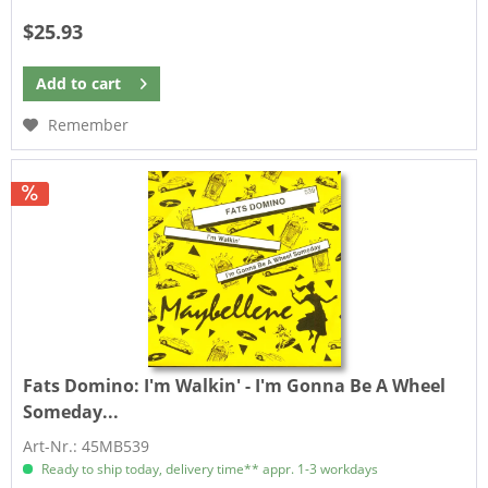
$25.93
Add to
cart
Remember
Fats Domino:
I'm Walkin' - I'm Gonna Be A Wheel
Someday...
Art-Nr.: 45MB539
Ready to ship today, delivery time** appr. 1-3 workdays