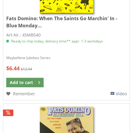
Fats Domino:
When The Saints Go Marchin' In -
Blue Monday...
Art-Nr.: 45MB540
Ready to ship today, delivery time** appr. 1-3 workdays
​Maybellene Jukebox Series
$6.44
$12.94
Add to
cart
Remember
Video