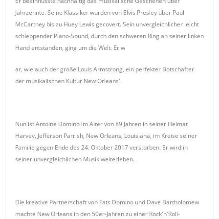
Er beeinflusste nachhaltig das musikalische Geschehen über
Jahrzehnte. Seine Klassiker wurden von Elvis Presley über Paul
McCartney bis zu Huey Lewis gecovert. Sein unvergleichlicher leicht
schleppender Piano-Sound, durch den schweren Ring an seiner linken
Hand entstanden, ging um die Welt. Er w
ar, wie auch der große Louis Armstrong, ein perfekter Botschafter
der musikalischen Kultur New Orleans'.
Nun ist Antoine Domino im Alter von 89 Jahren in seiner Heimat
Harvey, Jefferson Parrish, New Orleans, Louisiana, im Kreise seiner
Familie gegen Ende des 24. Oktober 2017 verstorben. Er wird in
seiner unvergleichlichen Musik weiterleben.
Die kreative Partnerschaft von Fats Domino und Dave Bartholomew
machte New Orleans in den 50er-Jahren zu einer Rock'n'Roll-