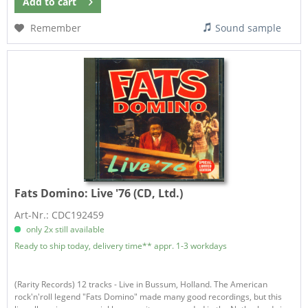
Add to
cart
Remember
Sound sample
Fats Domino:
Live '76 (CD, Ltd.)
Art-Nr.: CDC192459
only 2x still available
Ready to ship today, delivery time** appr. 1-3 workdays
(Rarity Records) 12 tracks - Live in Bussum, Holland. The American
rock'n'roll legend "Fats Domino" made many good recordings, but this