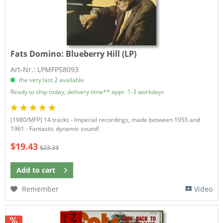
Fats Domino:
Blueberry Hill (LP)
Art-Nr.: LPMFP58093
the very last 2 available
Ready to ship today, delivery time** appr. 1-3 workdays
(1980/MFP) 14 tracks - Imperial recordings, made between 1955 and
1961 - Fantastic dynamic sound!
$19.43
$23.33
Add to
cart
Remember
Video