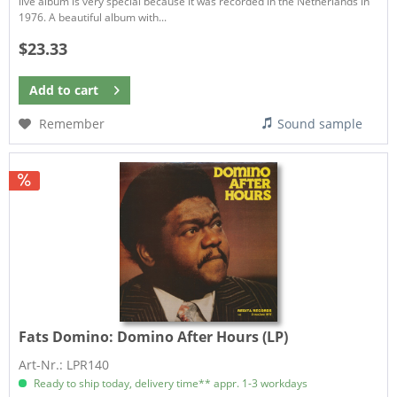
live album is very special because it was recorded in the Netherlands in
1976. A beautiful album with...
$23.33
Add to
cart
Remember
Sound sample
Fats Domino:
Domino After Hours (LP)
Art-Nr.: LPR140
Ready to ship today, delivery time** appr. 1-3 workdays