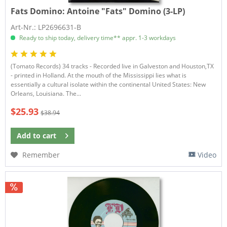
Fats Domino:
Antoine "Fats" Domino (3-LP)
Art-Nr.: LP2696631-B
Ready to ship today, delivery time** appr. 1-3 workdays
(Tomato Records) 34 tracks - Recorded live in Galveston and Houston,TX
- printed in Holland. At the mouth of the Mississippi lies what is
essentially a cultural isolate within the continental United States: New
Orleans, Louisiana. The...
$25.93
$38.94
Add to
cart
Remember
Video