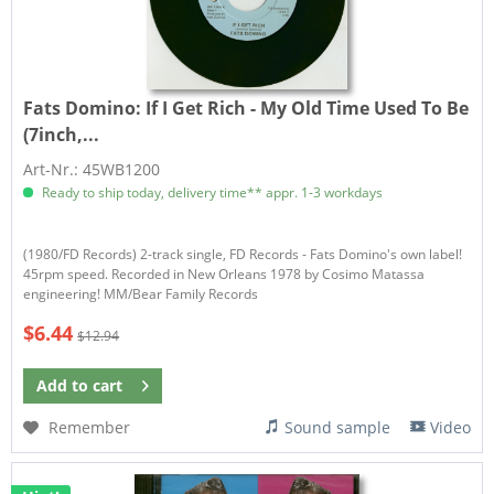
Fats Domino:
If I Get Rich - My Old Time Used To Be
(7inch,...
Art-Nr.: 45WB1200
Ready to ship today, delivery time** appr. 1-3 workdays
(1980/FD Records) 2-track single, FD Records - Fats Domino's own label!
45rpm speed. Recorded in New Orleans 1978 by Cosimo Matassa
engineering! MM/Bear Family Records
$6.44
$12.94
Add to
cart
Remember
Sound sample
Video