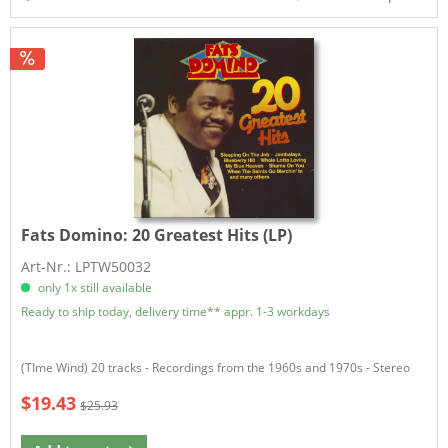
Fats Domino:
20 Greatest Hits (LP)
Art-Nr.: LPTW50032
only 1x still available
Ready to ship today, delivery time** appr. 1-3 workdays
(TIme Wind) 20 tracks - Recordings from the 1960s and 1970s - Stereo
$19.43
$25.93