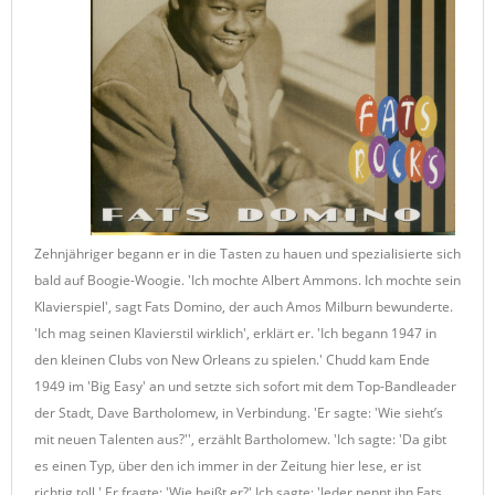
Zehnjähriger begann er in die Tasten zu hauen und spezialisierte sich
bald auf Boogie-Woogie. 'Ich mochte Albert Ammons. Ich mochte sein
Klavierspiel', sagt Fats Domino, der auch Amos Milburn bewunderte.
'Ich mag seinen Klavierstil wirklich', erklärt er. 'Ich begann 1947 in
den kleinen Clubs von New Orleans zu spielen.' Chudd kam Ende
1949 im 'Big Easy' an und setzte sich sofort mit dem Top-Bandleader
der Stadt, Dave Bartholomew, in Verbindung. 'Er sagte: 'Wie sieht’s
mit neuen Talenten aus?'', erzählt Bartholomew. 'Ich sagte: 'Da gibt
es einen Typ, über den ich immer in der Zeitung hier lese, er ist
richtig toll.' Er fragte: 'Wie heißt er?' Ich sagte: 'Jeder nennt ihn Fats