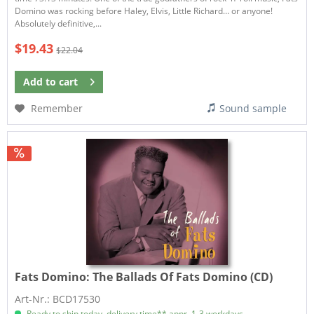
Domino was rocking before Haley, Elvis, Little Richard… or anyone!
Absolutely definitive,...
$19.43
$22.04
Add to
cart
Remember
Sound sample
Fats Domino:
The Ballads Of Fats Domino (CD)
Art-Nr.: BCD17530
Ready to ship today, delivery time** appr. 1-3 workdays