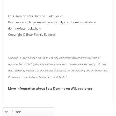
Fats Domino Fats Domino - Fats Rocks
Read more at:
https://www.bear-family.com/domino-fats-fats-
domino-fats-rocks.html
Copyright © Bear Family Records
Copyright © Bear Family Records®. Copying, also of extracts, or any other form of
reproduction, including the adaptation into electronic data bases and copying onto any
data mediums, in English or in any other language is permissible only and exclusively with
the written consent of Bear Family Records® GmbH.
More information about
Fats Domino
on
Wikipedia.org
Filter