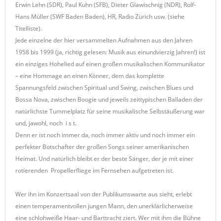
Erwin Lehn (SDR), Paul Kuhn (SFB), Dieter Glawischnig (NDR), Rolf-
Hans Müller (SWF Baden Baden), HR, Radio Zürich usw. (siehe
Titelliste).
Jede einzelne der hier versammelten Aufnahmen aus den Jahren
1958 bis 1999 (ja, richtig gelesen: Musik aus einundvierzig Jahren!) ist
ein einziges Hohelied auf einen großen musikalischen Kommunikator
– eine Hommage an einen Könner, dem das komplette
Spannungsfeld zwischen Spiritual und Swing, zwischen Blues und
Bossa Nova, zwischen Boogie und jeweils zeittypischen Balladen der
natürlichste Tummelplatz für seine musikalische Selbstäußerung war
und, jawohl, noch i s t.
Denn er ist noch immer da, noch immer aktiv und noch immer ein
perfekter Botschafter der großen Songs seiner amerikanischen
Heimat. Und natürlich bleibt er der beste Sänger, der je mit einer
rotierenden Propellerfliege im Fernsehen aufgetreten ist.
Wer ihn im Konzertsaal von der Publikumswarte aus sieht, erlebt
einen temperamentvollen jungen Mann, den unerklärlicherweise
eine schlohweiße Haar- und Barttracht ziert. Wer mit ihm die Bühne