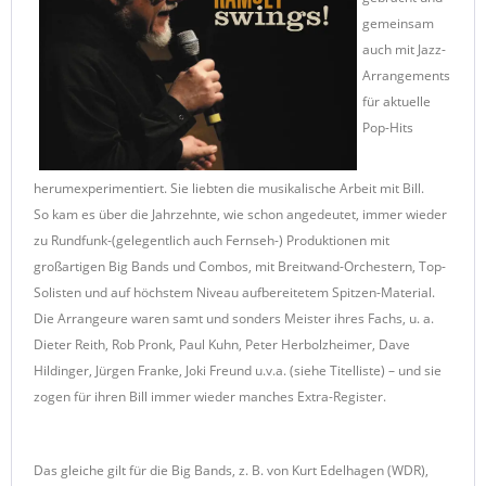
gemeinsam
auch mit Jazz-
Arrangements
für aktuelle
Pop-Hits
herumexperimentiert. Sie liebten die musikalische Arbeit mit Bill.
So kam es über die Jahrzehnte, wie schon angedeutet, immer wieder
zu Rundfunk-(gelegentlich auch Fernseh-) Produktionen mit
großartigen Big Bands und Combos, mit Breitwand-Orchestern, Top-
Solisten und auf höchstem Niveau aufbereitetem Spitzen-Material.
Die Arrangeure waren samt und sonders Meister ihres Fachs, u. a.
Dieter Reith, Rob Pronk, Paul Kuhn, Peter Herbolzheimer, Dave
Hildinger, Jürgen Franke, Joki Freund u.v.a. (siehe Titelliste) – und sie
zogen für ihren Bill immer wieder manches Extra-Register.
Das gleiche gilt für die Big Bands, z. B. von Kurt Edelhagen (WDR),