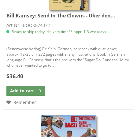
Bill Ramsey:
Send In The Clowns - Über den...
Art-Nr.: BOOK874372
Ready to ship today, delivery time** appr. 1-3 workdays
(Seitenweise Verlag) Pit Klein, German, hardback with dust jacket,
approx. 18x25 cm, 272 pages with many illustrations; Book in German
language Bill Ramsey, that's the one with the "Sugar Doll" and the "Mimi"
who never wanted to go to...
$36.40
Add to
cart
Remember