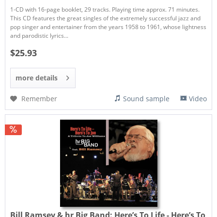
1-CD with 16-page booklet, 29 tracks. Playing time approx. 71 minutes.
This CD features the great singles of the extremely successful jazz and
pop singer and entertainer from the years 1958 to 1961, whose lightness
and parodistic lyrics...
$25.93
more details
Remember
Sound sample
Video
Bill Ramsey & hr Big Band:
Here’s To Life - Here’s To