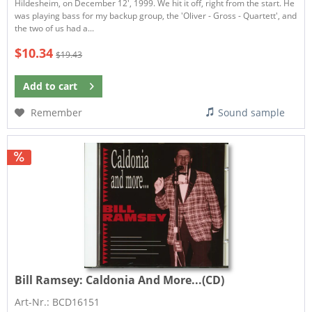
Hildesheim, on December 12', 1999. We hit it off, right from the start. He
was playing bass for my backup group, the 'Oliver - Gross - Quartett', and
the two of us had a...
$10.34
$19.43
Add to
cart
Remember
Sound sample
Bill Ramsey:
Caldonia And More...(CD)
Art-Nr.: BCD16151