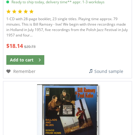
Ready to ship today, delivery time** appr. 1-3 workdays
1-CD with 28-page booklet, 23 single titles. Playing time approx. 79
minutes. This is Bill Ramsey - live! We begin with three recordings made
in Holland in July 1957, five recordings from the Polish Jazz Festival in July
1957 and four...
$18.14
$20.73
Add to
cart
Remember
Sound sample