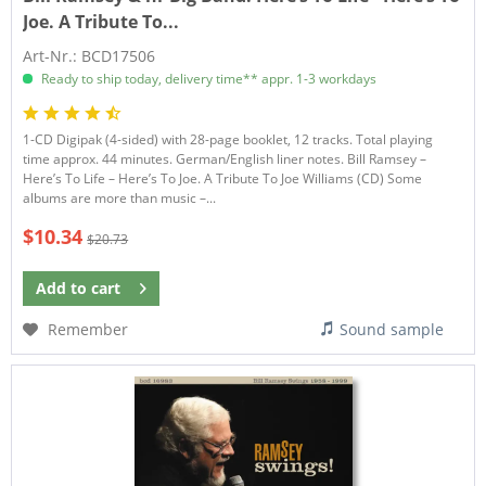
Joe. A Tribute To...
Art-Nr.: BCD17506
Ready to ship today, delivery time** appr. 1-3 workdays
1-CD Digipak (4-sided) with 28-page booklet, 12 tracks. Total playing
time approx. 44 minutes. German/English liner notes. Bill Ramsey –
Here’s To Life – Here’s To Joe. A Tribute To Joe Williams (CD) Some
albums are more than music –...
$10.34
$20.73
Add to
cart
Remember
Sound sample