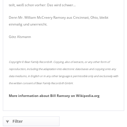
teilt, weiß schon vorher: Das wird schwer...
Denn Mr. William McCreery Ramsey aus Cincinnati, Ohio, bleibt
einmalig und unerreicht.
Götz Alsmann
Copyright © Bear Family Records®. Copying, also of extracts, or any other form of
reproduction, including the adaptation into electronic data bases and copying onto any
data mediums, in English or in any other language is permissible only and exclusively with
the written consent of Bear Family Records® GmbH.
More information about
Bill Ramsey
on
Wikipedia.org
Filter