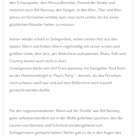
den Schauspieler, den Allroundkomiker, Freund der Kinder und
natürlich auch Bill Ramsey, den Sänger, in den 60er, 70er und 80er
Jahren im Fernsehen erlebte, kam man nicht umhin, ihn für einen
glücklichen Künstler halten zu müssen.
Immer wieder erhielt er Gelegenheit, neben seinen Hits aus den
späten 50ern und frühen 60ern regelmäßig mit seiner ersten und
größten Liebe, dem Jazz, per Bildschirm aufzuwarten. Blues, Folk und
Country kamen auch nicht zu kurz.
Unvergessen bleibt sein Girl From Ipanema mit Gastgeber Paul Kuhn
an der Hammondorgel in 'Paul's Party' – damals, als das Fersehen
noch schwarz-weiß war und auf dem Bildschirm noch lustvoll
geraucht werden durfte.
Für den sagenumwobenen 'Mann auf der Straße' war Bill Ramsey
ganz selbstverständlich ein in der Wolle gefärbter Jazzman, den die
Launen von Karriere und Schicksal vorübergehend zum
Schlagermann gemacht hatten. Nichts gab es da in den Augen des