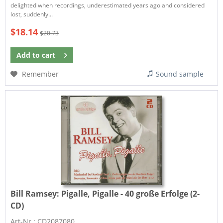
delighted when recordings, underestimated years ago and considered
lost, suddenly...
$18.14
$20.73
Add to
cart
Remember
Sound sample
Bill Ramsey:
Pigalle, Pigalle - 40 große Erfolge (2-
CD)
Art-Nr.: CD2087080