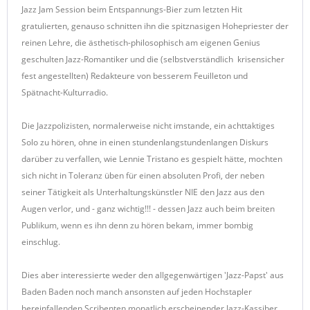
Jazz Jam Session beim Entspannungs-Bier zum letzten Hit
gratulierten, genauso schnitten ihn die spitznasigen Hohepriester der
reinen Lehre, die ästhetisch-philosophisch am eigenen Genius
geschulten Jazz-Romantiker und die (selbstverständlich krisensicher
fest angestellten) Redakteure von besserem Feuilleton und
Spätnacht-Kulturradio.
Die Jazzpolizisten, normalerweise nicht imstande, ein achttaktiges
Solo zu hören, ohne in einen stundenlangstundenlangen Diskurs
darüber zu verfallen, wie Lennie Tristano es gespielt hätte, mochten
sich nicht in Toleranz üben für einen absoluten Profi, der neben
seiner Tätigkeit als Unterhaltungskünstler NIE den Jazz aus den
Augen verlor, und - ganz wichtig!!! - dessen Jazz auch beim breiten
Publikum, wenn es ihn denn zu hören bekam, immer bombig
einschlug.
Dies aber interessierte weder den allgegenwärtigen 'Jazz-Papst' aus
Baden Baden noch manch ansonsten auf jeden Hochstapler
hereinfallenden Scribenten monatlich erscheinender Jazz-Kassiber.