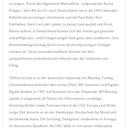
zu singen. Durch die allgemeine Wehrpflicht - aufgrund des Korea
Krieges - kam Bill als G.I. nach Deutschland, wo er ab 1953 nebenbei
Auftritte als Jazzsänger absolvierte und mit Paul Kuhn, Kurt
Edelhaben, Hans Last (der später zu James Last wurde) und Ernst
Mosch auftrat. In Deutschland konnte sich der immer gut gelaunte
und pfiffige Jazz- und Schlagersänger bald ganz oben etablieren. Sein
Bekanntheitsgrad stieg durch seine deutschsprachigen Schlager
immens an. Seine unverwechselbare Stimme mit dem
sympathischen amerikanischen Akzent, war der Schlüssel zum
Erfolg.
1959 erreichte er in der deutschen Hitparade mit Wumba, Tumba,
Schokoladeneisverkäufer den vierten Platz. Mit Souvenirs und Pigalle,
Pigalle landete er 1961 auf Nummer eins der Hitparade. Bill Ramsey
spielte in insgesamt 28 Filmen mit. Hinzu kamen unzählige
Fernsehauftritte, sowie Tourneen durch die USA, Europa und Afrika.
Lange Zeit dozierte er an der Hamburger Hochschule für Musik und
darstellende Kunst. Die Sendung 'Swingtime' moderierte er Freitags
im Hessischen Rundfunk. Ab 1991 lebte er mit seiner mittlerweile