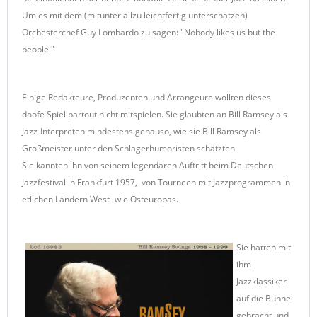
Um es mit dem (mitunter allzu leichtfertig unterschätzen)
Orchesterchef Guy Lombardo zu sagen: "Nobody likes us but the
people."
Einige Redakteure, Produzenten und Arrangeure wollten dieses
doofe Spiel partout nicht mitspielen. Sie glaubten an Bill Ramsey als
Jazz-Interpreten mindestens genauso, wie sie Bill Ramsey als
Großmeister unter den Schlagerhumoristen schätzten.
Sie kannten ihn von seinem legendären Auftritt beim Deutschen
Jazzfestival in Frankfurt 1957, von Tourneen mit Jazzprogrammen in
etlichen Ländern West- wie Osteuropas.
Sie hatten mit
ihm
Jazzklassiker
auf die Bühne
gebracht und