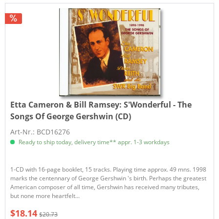
Etta Cameron & Bill Ramsey:
S'Wonderful - The
Songs Of George Gershwin (CD)
Art-Nr.: BCD16276
Ready to ship today, delivery time** appr. 1-3 workdays
1-CD with 16-page booklet, 15 tracks. Playing time approx. 49 mns. 1998
marks the centennary of George Gershwin 's birth. Perhaps the greatest
American composer of all time, Gershwin has received many tributes,
but none more heartfelt...
$18.14
$20.73