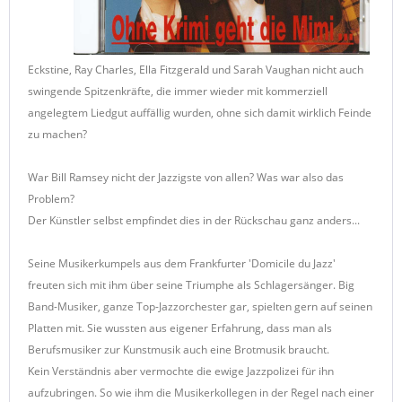
Eckstine, Ray Charles, Ella Fitzgerald und Sarah Vaughan nicht auch
swingende Spitzenkräfte, die immer wieder mit kommerziell
angelegtem Liedgut auffällig wurden, ohne sich damit wirklich Feinde
zu machen?
War Bill Ramsey nicht der Jazzigste von allen? Was war also das
Problem?
Der Künstler selbst empfindet dies in der Rückschau ganz anders...
Seine Musikerkumpels aus dem Frankfurter 'Domicile du Jazz'
freuten sich mit ihm über seine Triumphe als Schlagersänger. Big
Band-Musiker, ganze Top-Jazzorchester gar, spielten gern auf seinen
Platten mit. Sie wussten aus eigener Erfahrung, dass man als
Berufsmusiker zur Kunstmusik auch eine Brotmusik braucht.
Kein Verständnis aber vermochte die ewige Jazzpolizei für ihn
aufzubringen. So wie ihm die Musikerkollegen in der Regel nach einer