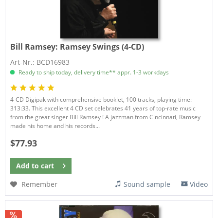
Bill Ramsey:
Ramsey Swings (4-CD)
Art-Nr.: BCD16983
Ready to ship today, delivery time** appr. 1-3 workdays
4-CD Digipak with comprehensive booklet, 100 tracks, playing time:
313:33. This excellent 4 CD set celebrates 41 years of top-rate music
from the great singer Bill Ramsey ! A jazzman from Cincinnati, Ramsey
made his home and his records...
$77.93
Add to
cart
Remember
Sound sample
Video