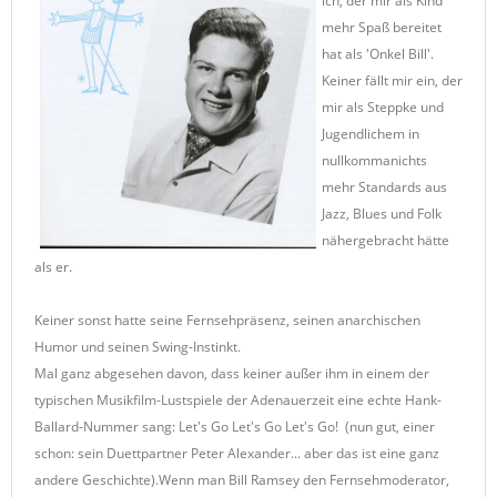
ich, der mir als Kind
mehr Spaß bereitet
hat als 'Onkel Bill'.
Keiner fällt mir ein, der
mir als Steppke und
Jugendlichem in
nullkommanichts
mehr Standards aus
Jazz, Blues und Folk
nähergebracht hätte
als er.
Keiner sonst hatte seine Fernsehpräsenz, seinen anarchischen
Humor und seinen Swing-Instinkt.
Mal ganz abgesehen davon, dass keiner außer ihm in einem der
typischen Musikfilm-Lustspiele der Adenauerzeit eine echte Hank-
Ballard-Nummer sang: Let's Go Let's Go Let's Go! (nun gut, einer
schon: sein Duettpartner Peter Alexander... aber das ist eine ganz
andere Geschichte).Wenn man Bill Ramsey den Fernsehmoderator,