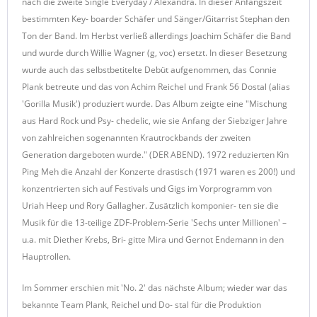
nach die zweite Single Everyday / Alexandra. In dieser Anfangszeit
bestimmten Key- boarder Schäfer und Sänger/Gitarrist Stephan den
Ton der Band. Im Herbst verließ allerdings Joachim Schäfer die Band
und wurde durch Willie Wagner (g, voc) ersetzt. In dieser Besetzung
wurde auch das selbstbetitelte Debüt aufgenommen, das Connie
Plank betreute und das von Achim Reichel und Frank 56 Dostal (alias
'Gorilla Musik') produziert wurde. Das Album zeigte eine "Mischung
aus Hard Rock und Psy- chedelic, wie sie Anfang der Siebziger Jahre
von zahlreichen sogenannten Krautrockbands der zweiten
Generation dargeboten wurde." (DER ABEND). 1972 reduzierten Kin
Ping Meh die Anzahl der Konzerte drastisch (1971 waren es 200!) und
konzentrierten sich auf Festivals und Gigs im Vorprogramm von
Uriah Heep und Rory Gallagher. Zusätzlich komponier- ten sie die
Musik für die 13-teilige ZDF-Problem-Serie 'Sechs unter Millionen' –
u.a. mit Diether Krebs, Bri- gitte Mira und Gernot Endemann in den
Hauptrollen.
Im Sommer erschien mit 'No. 2' das nächste Album; wieder war das
bekannte Team Plank, Reichel und Do- stal für die Produktion