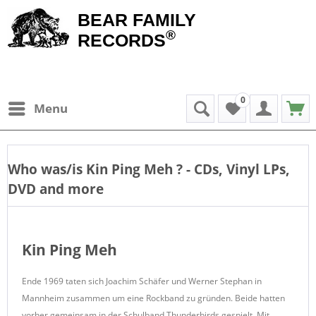
BEAR FAMILY
®
RECORDS
0
Menu
Who was/is
Kin Ping Meh
? - CDs, Vinyl LPs,
DVD and more
Kin Ping Meh
Ende 1969 taten sich Joachim Schäfer und Werner Stephan in
Mannheim zusammen um eine Rockband zu gründen. Beide hatten
vorher gemeinsam in der Schulband Thunderbirds gespielt. Mit