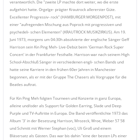
verantwortlich. Die "zweite LP machte dort weiter, wo die erste
aufgehört hatte. Orgelge- prägter Krautrock allererster Güte.
Excellenter Progressiv- rock" (HAMBURGER MORGENPOST), mit
einer "aufregenden Mischung aus Poprock mit progressiven und
psychedeli- schen Elementen" (KRAUTROCK MUSIKZIRKUS). Am 19.
Juni 1973, morgens um 04:30h absolvierte der englische Sänger Geff
Harrison sein Kin Ping Meh- Live-Debüt beim 'German Rock Super
Concert' in der Frankfurter Festhalle. Harrison war nach seinem High
School-Abschluß Sänger in verschiedenen engli- schen Bands und
hatte seine Karriere in den frühen 60er Jahren in Manchester
begonnen, als er mit der Gruppe The Chasers als Vorgruppe für die
Beatles auftrat.
Für Kin Ping Meh folgten Tourneen und Konzerte in ganz Europa,
alleine und/oder als Support für Golden Earring, Slade und Deep
Purple und TV-Auftritte in Europa. Die Band veröffentlichte 1973 das
Album '3' in der Besetzung Harrison, Mrozeck, Wroe, Weber 57 58
und Schmitt mit Werner Stephan (voc), Uli Groß und einem
Bläsersatz als Gästen. Das war bis dahin "eine der besten LPs einer