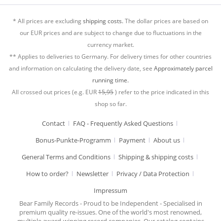
* All prices are excluding
shipping costs.
The dollar prices are based on
our EUR prices and are subject to change due to fluctuations in the
currency market.
** Applies to deliveries to Germany. For delivery times for other countries
and information on calculating the delivery date, see
Approximately parcel
running time.
All crossed out prices (e.g. EUR
15,95
) refer to the price indicated in this
shop so far.
Contact
FAQ - Frequently Asked Questions
Bonus-Punkte-Programm
Payment
About us
General Terms and Conditions
Shipping & shipping costs
How to order?
Newsletter
Privacy / Data Protection
Impressum
Bear Family Records - Proud to be Independent - Specialised in
premium quality re-issues. One of the world's most renowned,
multiple award-winning record companies. Our catalog contains