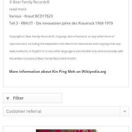
© Bear Family Records®
read more
Various - Kraut! BCD17623
Teil 3 - KRAUT! - Die innovativen Jahre des Krautrock 1968-1979
Copyright © Bear Family Records®. Copying, also of extracts, or any other form of
reproduction, including the adaptation into electronic data bases and copying onto any
data mediums, in English or in any other language is permissible only and exclusively with
the written consent of Bear Family Records® GmbH.
More information about
Kin Ping Meh
on
Wikipedia.org
Filter