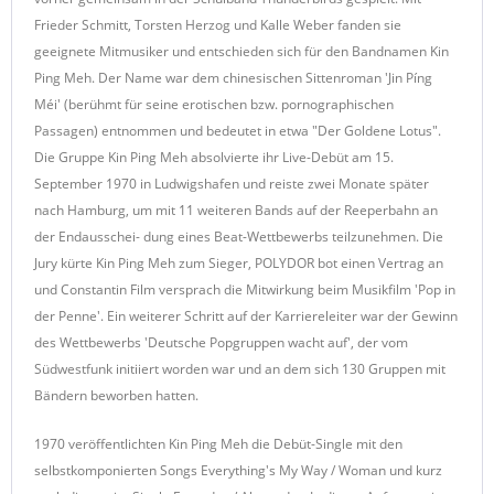
Frieder Schmitt, Torsten Herzog und Kalle Weber fanden sie
geeignete Mitmusiker und entschieden sich für den Bandnamen Kin
Ping Meh. Der Name war dem chinesischen Sittenroman 'Jin Píng
Méi' (berühmt für seine erotischen bzw. pornographischen
Passagen) entnommen und bedeutet in etwa "Der Goldene Lotus".
Die Gruppe Kin Ping Meh absolvierte ihr Live-Debüt am 15.
September 1970 in Ludwigshafen und reiste zwei Monate später
nach Hamburg, um mit 11 weiteren Bands auf der Reeperbahn an
der Endausschei- dung eines Beat-Wettbewerbs teilzunehmen. Die
Jury kürte Kin Ping Meh zum Sieger, POLYDOR bot einen Vertrag an
und Constantin Film versprach die Mitwirkung beim Musikfilm 'Pop in
der Penne'. Ein weiterer Schritt auf der Karriereleiter war der Gewinn
des Wettbewerbs 'Deutsche Popgruppen wacht auf', der vom
Südwestfunk initiiert worden war und an dem sich 130 Gruppen mit
Bändern beworben hatten.
1970 veröffentlichten Kin Ping Meh die Debüt-Single mit den
selbstkomponierten Songs Everything's My Way / Woman und kurz