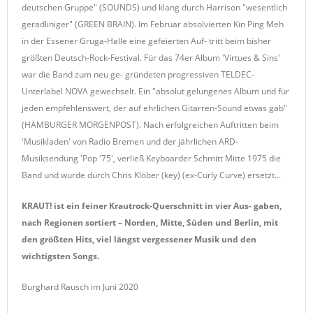
deutschen Gruppe" (SOUNDS) und klang durch Harrison "wesentlich
geradliniger" (GREEN BRAIN). Im Februar absolvierten Kin Ping Meh
in der Essener Gruga-Halle eine gefeierten Auf- tritt beim bisher
größten Deutsch-Rock-Festival. Für das 74er Album 'Virtues & Sins'
war die Band zum neu ge- gründeten progressiven TELDEC-
Unterlabel NOVA gewechselt. Ein "absolut gelungenes Album und für
jeden empfehlenswert, der auf ehrlichen Gitarren-Sound etwas gab"
(HAMBURGER MORGENPOST). Nach erfolgreichen Auftritten beim
'Musikladen' von Radio Bremen und der jährlichen ARD-
Musiksendung 'Pop '75', verließ Keyboarder Schmitt Mitte 1975 die
Band und wurde durch Chris Klöber (key) (ex-Curly Curve) ersetzt...
KRAUT! ist ein feiner Krautrock-Querschnitt in vier Aus- gaben,
nach Regionen sortiert – Norden, Mitte, Süden und Berlin, mit
den größten Hits, viel längst vergessener Musik und den
wichtigsten Songs.
Burghard Rausch
im Juni 2020