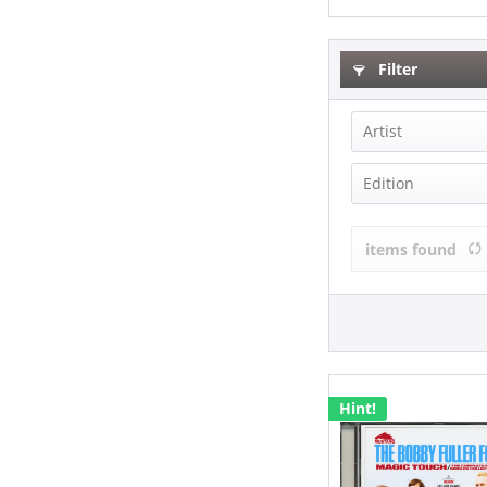
Filter
Artist
Bobby Fuller
Edition
The Bobby Fu
Limited Editi
items found
Hint!