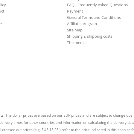
licy
FAQ - Frequently Asked Questions
uct
Payment
General Terms and Conditions
**
Affiliate program
Site Map
Shipping & shipping costs
The media
ts.
The dollar prices are based on our EUR prices and are subject to change due t
delivery times for other countries and information on calculating the delivery dat
ll crossed out prices (e.g. EUR
15,95
) refer to the price indicated in this shop so fa