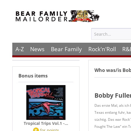
A-Z
News
Bear Family
Rock'n'Roll
R&
Who was/is
Bob
Bonus items
Bobby Fulle
Das erste Mal, als ic
Texas entlang fuhr, k
süchtig. Das war Rock'
Tropical Trips Vol.1 -...
Fought The Law" ein T
P
for
points