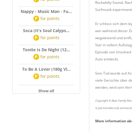
Rockabilly-Sound. Nac
Surfmusik experimenti
Nappy - Music Man - Fu...
P
for
points
Er schloss sich dem l
Soca (It's Soul Calyps...
war während dieser Zei
P
for
points
wegweisend und einflus
Star in vollem Aufstieg
Tonite Is De Night (12...
Episode von Unsolved 
P
for
points
Auto entdeckt.
To Be A Lover (180g Vi...
Sein Tod wurde auf As
P
for
points
viele Gerüchte über di
werden, wird sein Ver
Show all
Copyright © Bear Family Reco
is permissible only and excl
More information ab