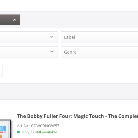
Label
 Four (1)
Custom Pressing (1)
Genre
ller Four (1)
Now Sounds (1)
on (1)
Rock'n'Roll (2)
The Bobby Fuller Four:
Magic Touch - The Complet
Art-Nr.: CDWCRNOW57
only 2x still available