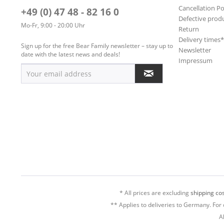
Cancellation Po
+49 (0) 47 48 - 82 16 0
Defective prod
Mo-Fr, 9:00 - 20:00 Uhr
Return
Delivery times
Sign up for the free Bear Family newsletter – stay up to
Newsletter
date with the latest news and deals!
Impressum
* All prices are excluding
shipping cos
** Applies to deliveries to Germany. For 
A