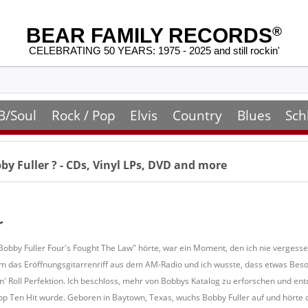
BEAR FAMILY RECORDS
®
CELEBRATING 50 YEARS: 1975 - 2025 and still rockin'
B/Soul
Rock / Pop
Elvis
Country
Blues
Sch
by Fuller
? - CDs, Vinyl LPs, DVD and more
r
h Bobby Fuller Four's Fought The Law" hörte, war ein Moment, den ich nie verges
am das Eröffnungsgitarrenriff aus dem AM-Radio und ich wusste, dass etwas Beso
n' Roll Perfektion. Ich beschloss, mehr von Bobbys Katalog zu erforschen und en
op Ten Hit wurde. Geboren in Baytown, Texas, wuchs Bobby Fuller auf und hörte 