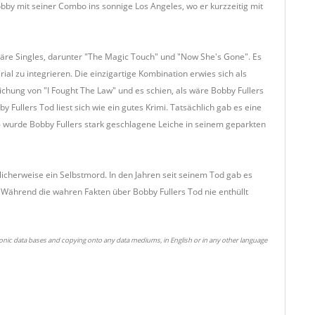
by mit seiner Combo ins sonnige Los Angeles, wo er kurzzeitig mit
äre Singles, darunter "The Magic Touch" und "Now She's Gone". Es
al zu integrieren. Die einzigartige Kombination erwies sich als
ichung von "I Fought The Law" und es schien, als wäre Bobby Fullers
y Fullers Tod liest sich wie ein gutes Krimi. Tatsächlich gab es eine
6 wurde Bobby Fullers stark geschlagene Leiche in seinem geparkten
cherweise ein Selbstmord. In den Jahren seit seinem Tod gab es
? Während die wahren Fakten über Bobby Fullers Tod nie enthüllt
ronic data bases and copying onto any data mediums, in English or in any other language