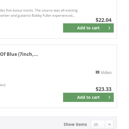
des five bonus tracks. The source was all existing
riter and guitarist Bobby Fuller experienced...
$22.04
Add to
cart
Remember
f Blue (7inch,...
Video
ies)
$23.33
Add to
cart
Remember
Show items