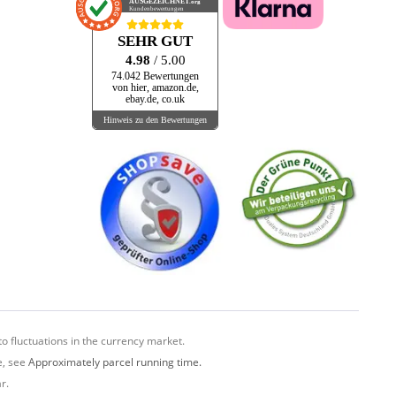
AUSGEZEICHNET
.org
Kundenbewertungen
SEHR GUT
4.98
/ 5.00
74.042 Bewertungen
von hier, amazon.de,
ebay.de, co.uk
Hinweis zu den Bewertungen
o fluctuations in the currency market.
e, see
Approximately parcel running time.
r.