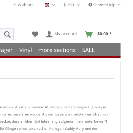
Wishlists
Service/Help
English - EN
My account
$0.00 *
lager
Vinyl
more sections
SALE
sen werde. Als ich in meinem Mustang einen staubigen Highway in
nderes passieren würde. Als der Gesang einsetzte, war ich schon
tdeckte, dass er über fünf Jahre lang aufgenommen hatte, bevor "I
die Klänge seines texanischen Kollegen Buddy Holly und den