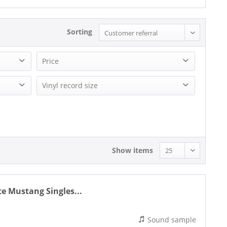
Sorting
Price
22.04 - 22.04
Vinyl record size
23.33 - 23.33
Single (7 Inch) (1)
Show items
e Mustang Singles...
Sound sample