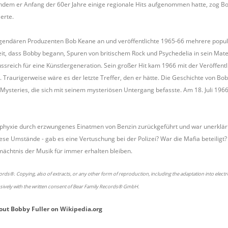
hdem er Anfang der 60er Jahre einige regionale Hits aufgenommen hatte, zog Bob
erte.
egendären Produzenten Bob Keane an und veröffentlichte 1965-66 mehrere popul
t, dass Bobby begann, Spuren von britischem Rock und Psychedelia in sein Materi
sreich für eine Künstlergeneration. Sein großer Hit kam 1966 mit der Veröffentl
. Traurigerweise wäre es der letzte Treffer, den er hätte. Die Geschichte von Bobb
Mysteries, die sich mit seinem mysteriösen Untergang befasste. Am 18. Juli 196
phyxie durch erzwungenes Einatmen von Benzin zurückgeführt und war unerklärli
ese Umstände - gab es eine Vertuschung bei der Polizei? War die Mafia beteiligt
mächtnis der Musik für immer erhalten bleiben.
rds®. Copying, also of extracts, or any other form of reproduction, including the adaptation into elect
usively with the written consent of Bear Family Records® GmbH.
out
Bobby Fuller
on
Wikipedia.org