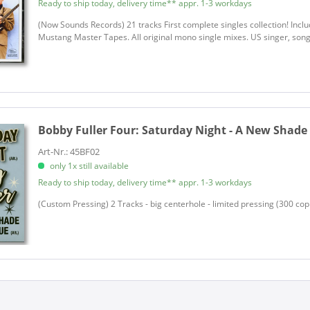
Ready to ship today, delivery time** appr. 1-3 workdays
(Now Sounds Records) 21 tracks First complete singles collection! Inclu
Mustang Master Tapes. All original mono single mixes. US singer, songw
Bobby Fuller Four:
Saturday Night - A New Shade O
Art-Nr.: 45BF02
only 1x still available
Ready to ship today, delivery time** appr. 1-3 workdays
(Custom Pressing) 2 Tracks - big centerhole - limited pressing (300 cop