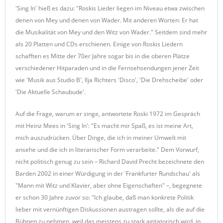
'Sing In' hieß es dazu: "Roskis Lieder liegen im Niveau etwa zwischen
denen von Mey und denen von Wader. Mit anderen Worten: Er hat
die Musikalität von Mey und den Witz von Wader." Seitdem sind mehr
als 20 Platten und CDs erschienen. Einige von Roskis Liedern
schafften es Mitte der 70er Jahre sogar bis in die oberen Plätze
verschiedener Hitparaden und in die Fernsehsendungen jener Zeit
wie 'Musik aus Studio B', Ilja Richters 'Disco', 'Die Drehscheibe' oder
'Die Aktuelle Schaubude'.
Auf die Frage, warum er singe, antwortete Roski 1972 im Gespräch
mit Heinz Mees in 'Sing In': "Es macht mir Spaß, es ist meine Art,
mich auszudrücken. Über Dinge, die ich in meiner Umwelt mit
ansehe und die ich in literarischer Form verarbeite." Dem Vorwurf,
nicht politisch genug zu sein – Richard David Precht bezeichnete den
Barden 2002 in einer Würdigung in der 'Frankfurter Rundschau' als
"Mann mit Witz und Klavier, aber ohne Eigenschaften" –, begegnete
er schon 30 Jahre zuvor so: "Ich glaube, daß man konkrete Politik
lieber mit vernünftigen Diskussionen austragen sollte, als die auf die
Bühnen zu nehmen, weil das meistens zu stark agitatorisch wird, in