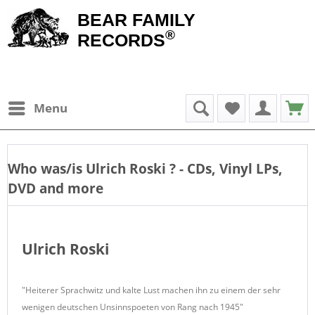
BEAR FAMILY
®
RECORDS
Menu
Who was/is
Ulrich Roski
? - CDs, Vinyl LPs,
DVD and more
Ulrich Roski
"Heiterer Sprachwitz und kalte Lust machen ihn zu einem der sehr
wenigen deutschen Unsinnspoeten von Rang nach 1945"