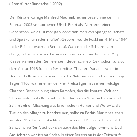
('Frankfurter Rundschau' 2002)
Der Künstlerkollege Manfred Maurenbrecher bezeichnet den im
Februar 2003 verstorbenen Ulrich Roski als "Vertreter einer
Generation, wo es Humor gab, ohne daß man von Spaßgesellschaft
und Spaßkultur reden mußte". Geboren wurde Roski am 4. März 1944
in der Eifel, er wuchs in Berlin auf. Während der Schulzeit am
dortigen Französischen Gymnasium waren er und Reinhard Mey
Klassenkameraden. Seine ersten Lieder schrieb Roski schon kurz vor
dem Abitur 1963 für sein Perpendikel-Theater. Danach trat er in
Berliner Folklorekneipen auf. Bei den 'Internationalen Essener Song
Tagen 1968' war er einer der vier Preisträger mit seinem witzigen
Chanson Beschreibung eines Kampfes, das die kaputte Welt der
Stierkämpfer aufs Korn nahm. Der darin zum Ausdruck kommende
Stil, mit einer Mischung aus lakonischem Humor und Wortwitz die
Tücken des Alltags zu beschreiben, sollte zu Roskis Markenzeichen
werden. 1970 veröffentlichte er seine erste LP '… daß dich nicht die
Schweine beißen ', auf der sich auch das hier aufgenommene Lied
Am liebsten wär ich tot findet. In einer Rezension in der Zeitschrift