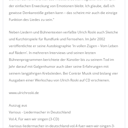
der einfachen Erweckung von Emotionen bleibt. Ich glaube, daß ich
gewisse Denkanstöße geben kann – das scheint mir auch die einzige
Funktion des Liedes zu sein."
Neben Liedern und Bühnentexten verfaßte Ulrich Roski auch Sketche
und Kurzhörspiele für Rundfunk und Fernsehen. Im Jahr 2002
veröffentlichte er seine Autobiographie 'In vollen Zügen – Vom Leben
auf Rädern'. In mehreren Interviews und seinen letzten
Bühnenprogrammen berichtete der Künstler bis zu seinem Tod im
Jahr darauf mit Galgenhumor auch über seine Erfahrungen mit
seinem langjährigen Krebsleiden. Bei Conträr Musik sind bislang vier
Ausgaben einer Werkschau von Ulrich Roski auf CD erschienen.
www.ulrichroski.de
Auszug aus
Various - Liedermacher in Deutschland
Vol.4, Für wen wir singen (3-CD)
/various-liedermacher-in-deutschland-vol.4-fuer-wen-wir-singen-3-