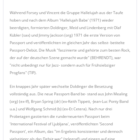
Während Forsey und Vincent die Gruppe Hallelujah aus der Taufe
hoben und nach dem Album 'Hallelujah Babe' (1971) wieder
beerdigten, formierten Doldinger, Meid und Lindenberg mit Olaf
Kübler (sax) und Jimmy Jackson (org) 1971 die erste Version von
Passport und veröffentlichten im gleichen Jahr das selbst- betitelte
Passport-Debüt. Die Musik "faszinierte und gehörte zum besten Rock,
der auf der deutschen Szene gemacht wurde" (BEHRENDT), war
"nicht unbedingt nur für Jazz- sondern auch für Frühsiebziger
Progfans" (TIP).
Ein knappes Jahr später wechselte Doldinger die Besetzung
vollständig aus. Die neue Passport-Band be- stand aus John Mealing
(org) (ex-If), Bryan Spring (dr) (ex-Keith Tippett, -Jean-Luc Ponty Band
u.a.) und Wolfgang Schmid (b) (ex-Et Cetera). Nach nur drei
Probetagen gastierten die runderneuerten Passport beim
'International Festival of Ljubljana', veröffentlichten 'Second
Passport', ein Album, das "im Ergebnis konsistenter und dennoch
vielseitiger als das Debüt war" (telegraf) und gingen auf eine