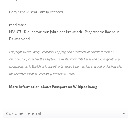
Copyright © Bear Family Records
read more
KRAUT! - Die innovativen Jahre des Krautrock - Progressive Rock aus
Deutschland!
Copyright © Bear Family Records®. Copying, also of extracts, or any other form of
reproduction, including the adaptation into electronic data bases and copying onto any
data mediums, in English or in any other language is permissible only and exclusively with
the written consent of Bear Family Records® GmbH.
More information about
Passport
on
Wikipedia.org