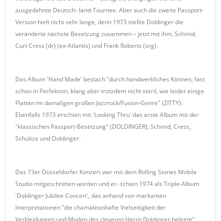
ausgedehnte Deutsch- land-Tournee. Aber auch die zweite Passport-
Version hielt nicht sehr lange, denn 1973 stellte Doldinger die
veränderte nächste Besetzung zusammen – jetzt mit ihm, Schmid,
Curt Cress (dr) (ex-Atlantis) und Frank Roberts (org).
Das Album 'Hand Made' bestach "durch handwerkliches Können, fast
schon in Perfektion, klang aber trotzdem nicht steril, wie leider einige
Platten im damaligen großen Jazzrock/Fusion-Genre" (ZITTY).
Ebenfalls 1973 erschien mit 'Looking Thru' das erste Album mit der
"klassischen Passport-Besetzung" (DOLDINGER), Schmid, Cress,
Schultze und Doldinger.
Das 73er Düsseldorfer Konzert war mit dem Rolling Stones Mobile
Studio mitgeschnitten worden und er- schien 1974 als Triple-Album
'Doldinger Jubilee Concert', das anhand von markanten
Interpretationen "die chamäleonhafte Vielseitigkeit der
Verkleidungen und Moden des cleveren Herrn Doldinger belegte"