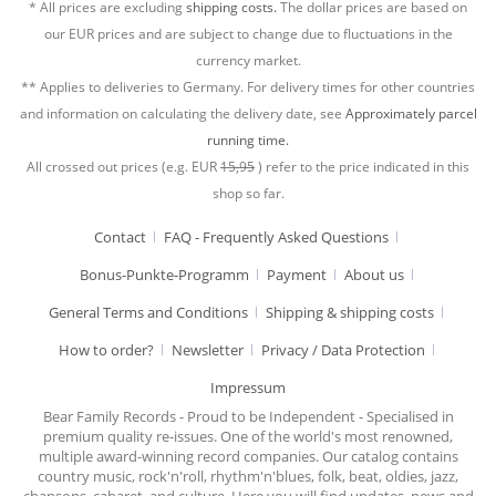
* All prices are excluding
shipping costs.
The dollar prices are based on
our EUR prices and are subject to change due to fluctuations in the
currency market.
** Applies to deliveries to Germany. For delivery times for other countries
and information on calculating the delivery date, see
Approximately parcel
running time.
All crossed out prices (e.g. EUR
15,95
) refer to the price indicated in this
shop so far.
Contact
FAQ - Frequently Asked Questions
Bonus-Punkte-Programm
Payment
About us
General Terms and Conditions
Shipping & shipping costs
How to order?
Newsletter
Privacy / Data Protection
Impressum
Bear Family Records - Proud to be Independent - Specialised in
premium quality re-issues. One of the world's most renowned,
multiple award-winning record companies. Our catalog contains
country music, rock'n'roll, rhythm'n'blues, folk, beat, oldies, jazz,