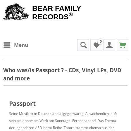
BEAR FAMILY
®
RECORDS
0
Menu
Who was/is
Passport
? - CDs, Vinyl LPs, DVD
and more
Passport
Seine Musik ist in Deutschland allgegenwärtig. Allwöchentlich läuft
sein bekanntestes Werk am Sonntags- Fernsehabend. Das Thema
der legendären ARD-Krimi-Reihe 'Tatort' stammt ebenso aus der