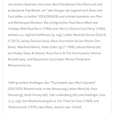
mit seinem Quartett, trat unter dem Pseudonym Paul Nero auf und
produzierte Pop-Musik, um "den Hunger der Jugend nach Beat und
Soul stillen zu helfen" (DOLDINGER) und schrieb hunderte von Film-
und Werbespot-Musiken. Bei erfolgreichen Paul Nero-Alben wie
'Holiday With Paul Nero' (1966) und 'Nero's Detroit Soul Party' (1969)
wirkten u.a. Ingfried Hoffmann (p, org), Lothar Meid (b) (Amon Düül II)
(† 2015), Lesley Duncan (voc), Klaus Voormann (b) (ex-Plastic Ono
Band, -Manfred Mann), Attila Zoller (g) († 1998), Gibson Kemp (dr)
(ex-Paddy, Klaus & Gibson, Rory Storm & The Hurricanes), Helmut
Brandt (sax), und Davy Jones (voc) (alias Marius Ferdinand
Wilsterman) mit.
1969 gründete Doldinger das "Psychedelic-Jazz-Rock-Quintett"
(DISCOGS) Motherhood, in der Besetzung Lothar Meid (b), Paul
Vincent (g), Keith Forsey (dr), Udo Lindenberg (dr) und Doldinger (sax,
cl, p, org). Von Motherhood gab es mit 'I Feel So Free' (1969) und
'Motherhood' (1970) zwei Alben, danach war Schluß.