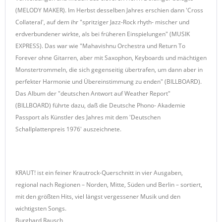
(MELODY MAKER). Im Herbst desselben Jahres erschien dann 'Cross
Collateral', auf dem ihr "spritziger Jazz-Rock rhyth- mischer und
erdverbundener wirkte, als bei früheren Einspielungen" (MUSIK
EXPRESS). Das war wie "Mahavishnu Orchestra und Return To
Forever ohne Gitarren, aber mit Saxophon, Keyboards und mächtigen
Monstertrommeln, die sich gegenseitig übertrafen, um dann aber in
perfekter Harmonie und Übereinstimmung zu enden" (BILLBOARD).
Das Album der "deutschen Antwort auf Weather Report"
(BILLBOARD) führte dazu, daß die Deutsche Phono- Akademie
Passport als Künstler des Jahres mit dem 'Deutschen
Schallplattenpreis 1976' auszeichnete.
KRAUT! ist ein feiner Krautrock-Querschnitt in vier Ausgaben,
regional nach Regionen – Norden, Mitte, Süden und Berlin – sortiert,
mit den größten Hits, viel längst vergessener Musik und den
wichtigsten Songs.
Burghard Rausch