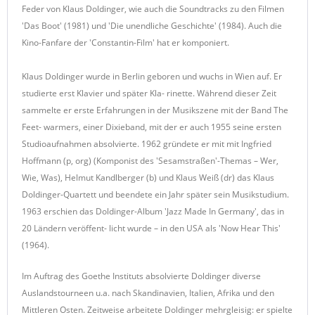
Feder von Klaus Doldinger, wie auch die Soundtracks zu den Filmen
'Das Boot' (1981) und 'Die unendliche Geschichte' (1984). Auch die
Kino-Fanfare der 'Constantin-Film' hat er komponiert.
Klaus Doldinger wurde in Berlin geboren und wuchs in Wien auf. Er
studierte erst Klavier und später Kla- rinette. Während dieser Zeit
sammelte er erste Erfahrungen in der Musikszene mit der Band The
Feet- warmers, einer Dixieband, mit der er auch 1955 seine ersten
Studioaufnahmen absolvierte. 1962 gründete er mit mit Ingfried
Hoffmann (p, org) (Komponist des 'Sesamstraßen'-Themas – Wer,
Wie, Was), Helmut Kandlberger (b) und Klaus Weiß (dr) das Klaus
Doldinger-Quartett und beendete ein Jahr später sein Musikstudium.
1963 erschien das Doldinger-Album 'Jazz Made In Germany', das in
20 Ländern veröffent- licht wurde – in den USA als 'Now Hear This'
(1964).
Im Auftrag des Goethe Instituts absolvierte Doldinger diverse
Auslandstourneen u.a. nach Skandinavien, Italien, Afrika und den
Mittleren Osten. Zeitweise arbeitete Doldinger mehrgleisig: er spielte