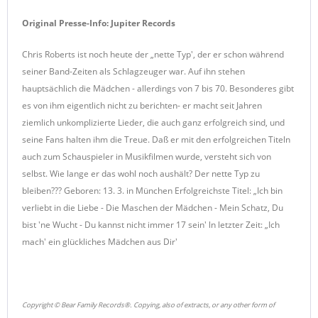
Original Presse-Info: Jupiter Records
Chris Roberts ist noch heute der „nette Typ', der er schon während
seiner Band-Zeiten als Schlagzeuger war. Auf ihn stehen
hauptsächlich die Mädchen - allerdings von 7 bis 70. Besonderes gibt
es von ihm eigentlich nicht zu berichten- er macht seit Jahren
ziemlich unkomplizierte Lieder, die auch ganz erfolgreich sind, und
seine Fans halten ihm die Treue. Daß er mit den erfolgreichen Titeln
auch zum Schauspieler in Musikfilmen wurde, versteht sich von
selbst. Wie lange er das wohl noch aushält? Der nette Typ zu
bleiben??? Geboren: 13. 3. in München Erfolgreichste Titel: „Ich bin
verliebt in die Liebe - Die Maschen der Mädchen - Mein Schatz, Du
bist 'ne Wucht - Du kannst nicht immer 17 sein' ln letzter Zeit: „Ich
mach' ein glückliches Mädchen aus Dir'
Copyright © Bear Family Records®. Copying, also of extracts, or any other form of