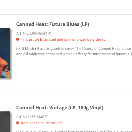
Canned Heat:
Future Blues (LP)
Art-Nr.: LPMIG03141
This article is deleted and can no longer be ordered!
(MIG Music) 9 tracks gatefold cover The history of Canned Heat is also 
and pill addiction, combined with an affinity for internal band funerals.
Canned Heat:
Vintage (LP, 180g Vinyl)
Art-Nr.: LPRM4839
Item has to be restocked
(Real Music) 10 tracks - Limited Edition in Orange Vinyl This album cont