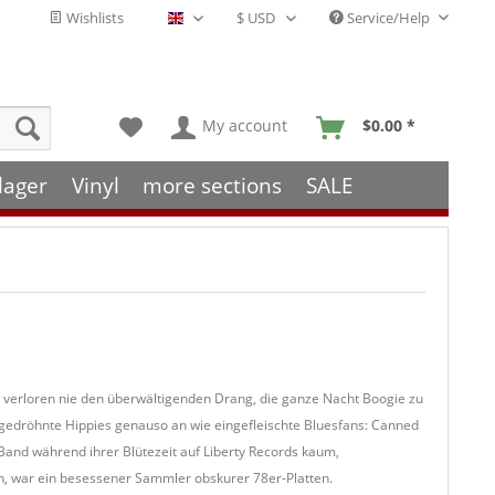
Wishlists
Service/Help
English - EN
My account
$0.00 *
lager
Vinyl
more sections
SALE
 verloren nie den überwältigenden Drang, die ganze Nacht Boogie zu
ugedröhnte Hippies genauso an wie eingefleischte Bluesfans: Canned
Band während ihrer Blütezeit auf Liberty Records kaum,
en, war ein besessener Sammler obskurer 78er-Platten.