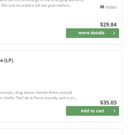
tis and recorded a full two years before...
Video
$29.84
more details
Remember
e (LP)
xcesses, drug abuse, mental illness and pill
Adolfo “Fito” de la Parra recently said in an...
$35.03
Add to
cart
Remember