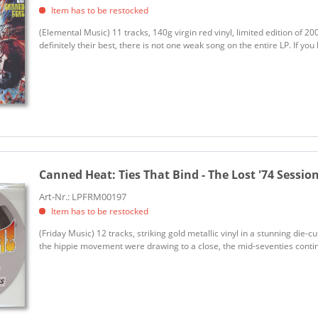
Item has to be restocked
(Elemental Music) 11 tracks, 140g virgin red vinyl, limited edition of 
definitely their best, there is not one weak song on the entire LP. If you 
Canned Heat:
Ties That Bind - The Lost '74 Sessions
Art-Nr.: LPFRM00197
Item has to be restocked
(Friday Music) 12 tracks, striking gold metallic vinyl in a stunning die
the hippie movement were drawing to a close, the mid-seventies continu