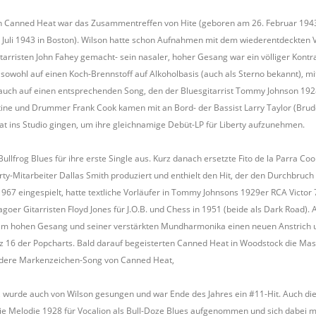
 Canned Heat war das Zusammentreffen von Hite (geboren am 26. Februar 1943) m
 Juli 1943 in Boston). Wilson hatte schon Aufnahmen mit dem wiederentdeckten
arristen John Fahey gemacht- sein nasaler, hoher Gesang war ein völliger Kontr
owohl auf einen Koch-Brennstoff auf Alkoholbasis (auch als Sterno bekannt), m
auch auf einen entsprechenden Song, den der Bluesgitarrist Tommy Johnson 1928 f
tine und Drummer Frank Cook kamen mit an Bord- der Bassist Larry Taylor (Brud
t ins Studio gingen, um ihre gleichnamige Debüt-LP für Liberty aufzunehmen.
ullfrog Blues für ihre erste Single aus. Kurz danach ersetzte Fito de la Parra
rty-Mitarbeiter Dallas Smith produziert und enthielt den Hit, der den Durchbru
967 eingespielt, hatte textliche Vorläufer in Tommy Johnsons 1929er RCA Victor
oer Gitarristen Floyd Jones für J.O.B. und Chess in 1951 (beide als Dark Road)
am hohen Gesang und seiner verstärkten Mundharmonika einen neuen Anstrich un
 16 der Popcharts. Bald darauf begeisterten Canned Heat in Woodstock die Mass
dere Markenzeichen-Song von Canned Heat,
 wurde auch von Wilson gesungen und war Ende des Jahres ein #11-Hit. Auch die
e Melodie 1928 für Vocalion als Bull-Doze Blues aufgenommen und sich dabei mit