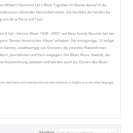
von Wilbert Harrisons Let's Work Together im Monat darauf in die
enkonsum stehender Herzanfall tötete. Die Vorliebe der beiden für
g von de la Parra auf Tour.
Turn It Up! - Electric Blues 1939 - 2005" auf Bear Family Records hat bei
ie 'Bestes historisches Album' erhalten. Die einzigartige, 12-teilige
n Genres, unabhaengig von Grenzen, die einzelne Plattenfirmen
kern, Journalisten und Fans entgegen. Die Blues Music Awards, die
gste Auszeichnung weltweit und werden auch als 'Oscars des Blues'
ronic data bases and copying onto any data mediums, in English or in any other language
Sorting