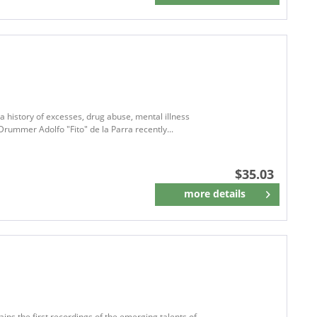
a history of excesses, drug abuse, mental illness
 Drummer Adolfo "Fito" de la Parra recently...
$35.03
more details
Remember
ains the first recordings of the emerging talents of