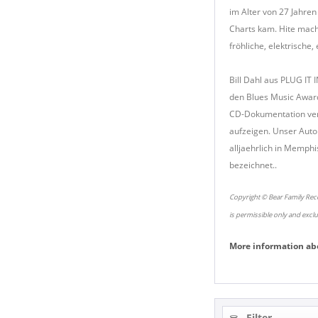
im Alter von 27 Jahre
Charts kam. Hite mach
fröhliche, elektrische
Bill Dahl aus PLUG IT I
den Blues Music Awards
CD-Dokumentation verm
aufzeigen. Unser Auto
alljaehrlich in Memphi
bezeichnet..
Copyright © Bear Family Reco
is permissible only and excl
More information ab
Filter