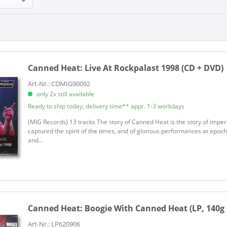
Canned Heat:
Live At Rockpalast 1998 (CD + DVD)
Art-Nr.: CDMIG90092
only 2x still available
Ready to ship today, delivery time** appr. 1-3 workdays
(MIG Records) 13 tracks The story of Canned Heat is the story of imper
captured the spirit of the times, and of glorious performances at epoc
and...
Canned Heat:
Boogie With Canned Heat (LP, 140g 
Art-Nr.: LP620906