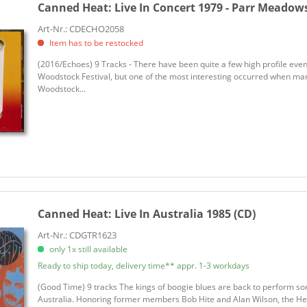
Canned Heat:
Live In Concert 1979 - Parr Meadows
Art-Nr.: CDECHO2058
Item has to be restocked
(2016/Echoes) 9 Tracks - There have been quite a few high profile e
Woodstock Festival, but one of the most interesting occurred when ma
Woodstock...
Canned Heat:
Live In Australia 1985 (CD)
Art-Nr.: CDGTR1623
only 1x still available
Ready to ship today, delivery time** appr. 1-3 workdays
(Good Time) 9 tracks The kings of boogie blues are back to perform som
Australia. Honoring former members Bob Hite and Alan Wilson, the Heat