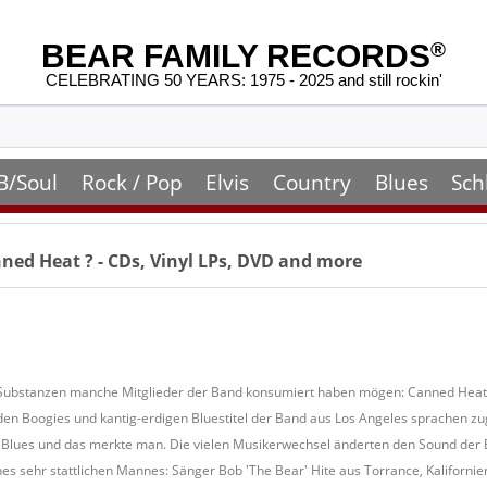
BEAR FAMILY RECORDS
®
CELEBRATING 50 YEARS: 1975 - 2025 and still rockin'
B/Soul
Rock / Pop
Elvis
Country
Blues
Sch
nned Heat
? - CDs, Vinyl LPs, DVD and more
le Substanzen manche Mitglieder der Band konsumiert haben mögen: Canned Heat
den Boogies und kantig-erdigen Bluestitel der Band aus Los Angeles sprachen z
n Blues und das merkte man. Die vielen Musikerwechsel änderten den Sound der 
nes sehr stattlichen Mannes: Sänger Bob 'The Bear' Hite aus Torrance, Kaliforni