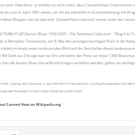
n an einer Überdosis- er erlebte es nicht mehr, dass Canned Heats Coverversion 
te bis zum 6. April 1981 weiter, als ihn ein ebenfalls im Zusammenhang mit Drog
, endlose Boogies hat sie überlebt- Canned Heat sind noch immer unter der Leitun
N! TURN IT UP! Electric Blues 1939-2005 - The Definitive Collection! - "Plug It In! 
 in Memphis, Tenneessee, am 9. Mai den prestigetraechtigen Preis in der Kategor
ittelt erstmals einen umfassenden Blick auf die Geschichte dieses bedeutsame
r Bill Dahl aus Chicago war vor Ort und nahm den Preis vor etwa 1.300 Bluesmusi
s fuer die besten Blues-Veroeffentlichungen verliehen werden, gelten als wichti
rds®. Copying, also of extracts, or any other form of reproduction, including the adaptation into elect
usively with the written consent of Bear Family Records® GmbH.
out
Canned Heat
on
Wikipedia.org