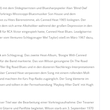
it dem Slidegitarristen und Bluesharpspieler Alan 'Blind Owl'
 Vorkriegs-Mississippi-Bluesmusiker Son House und dem
ast zu Hites Bärenstimme, als Canned Heat 1965 loslegten. Der
it dem sich arme Alkoholiker während der großen Depression in den
ür RCA Victor eingespielt hatte, Canned Heat Blues. Leadgitarrist
er vom Ventures-Schlagzeuger Mel Taylor) stieß im März 1967 dazu,
 Cook am Schlagzeug. Das zweite Heat-Album, 'Boogie With Canned
ch für die Band markierte. Das von Wilson gesungene On The Road
 78er Big Road Blues und in den düsteren Nachkriegs-Interpretationen
. Aber Canned Heat verpassten dem Song mit einem rollenden Moll-
d machten ihn fürs Pop-Radio zugänglich. Der Song kletterte im
en und tollten in der Fernsehsendung 'Playboy After Dark' mit Hugh
ser Titel war die Bearbeitung einer Vorkriegsaufnahme: Der Texaner
 Gitarre und Panflöte begleitet. Wilson starb am 3. September 1970