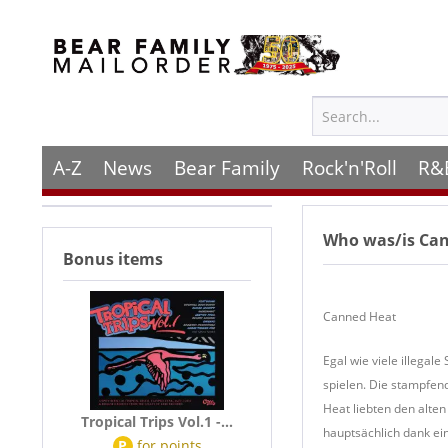
A-Z
News
Bear Family
Rock'n'Roll
R&
Who was/is
Ca
Bonus items
Canned Heat
Egal wie viele illega
spielen. Die stampfen
Heat liebten den alte
Tropical Trips Vol.1 -...
hauptsächlich dank ei
P
for
points