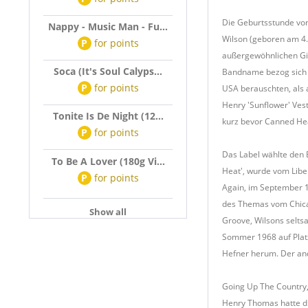
Die Geburtsstunde von
Nappy - Music Man - Fu...
Wilson (geboren am 4.
P
for
points
außergewöhnlichen Git
Soca (It's Soul Calyps...
Bandname bezog sich s
P
for
points
USA berauschten, als 
Henry 'Sunflower' Ves
Tonite Is De Night (12...
kurz bevor Canned Hea
P
for
points
Das Label wählte den B
To Be A Lover (180g Vi...
Heat', wurde vom Libe
P
for
points
Again, im September 1
des Themas vom Chicag
Show all
Groove, Wilsons selts
Sommer 1968 auf Platz
Hefner herum. Der an
Going Up The Country,
Henry Thomas hatte di