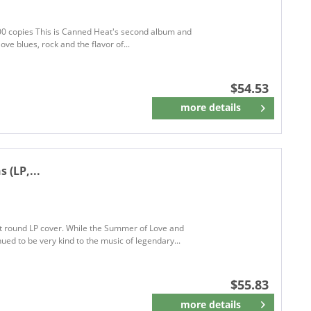
2000 copies This is Canned Heat's second album and
love blues, rock and the flavor of...
$54.53
more details
Remember
 (LP,...
-cut round LP cover. While the Summer of Love and
ed to be very kind to the music of legendary...
$55.83
more details
Remember