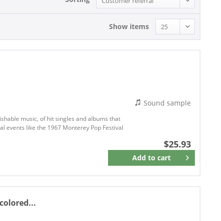
Show items
Sound sample
ishable music, of hit singles and albums that
hal events like the 1967 Monterey Pop Festival
$25.93
Add to
cart
Remember
colored...