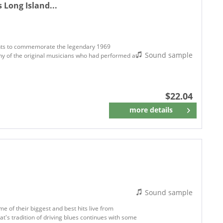
 Long Island...
vents to commemorate the legendary 1969
Sound sample
ny of the original musicians who had performed at
$22.04
more details
Remember
Sound sample
e of their biggest and best hits live from
's tradition of driving blues continues with some