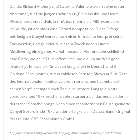
Dalida, Richard Anthony und Caterina Valente wurden seine ersten
Abnehmer, für Udo Jürgens schrieb er „Bleib bei ihr' und Hervé
Villards berühmtes „Fais la rire', das mehr als 5 Mill. Exemplare
verkaufte, ist ebenfalls eine Gerard-Komposition. Diese Erfolge
befriedigten Danyel Gerard noch nicht. Er möchte Interpret seiner
Titel werden, und gründet zu diesem Zweck neben einem
Musikverlag ein eigenes Aufnahmestudio. Hier entsteht schließlich
eine Platte, die er 1971 veröffentlicht, und die um die Welt geht:
„Butterfly'. Er kassiert für diesen Song allein in Deutschland 3
Goldene Schallplatten, tritt in zahllosen Fernseh-Shows auf, ist Gast
des Internationalen Popfestivals von Yamaha, und hat neben all
seinen Verpflichtungen noch Zeit, eine weitere Langspielplatte
vorzubereiten. 1973 erscheint sein „Starportrait', das neue Lieder in
deutscher Sprache bringt. Nach einer schöpferischen Pause gastierte
Danyel Gerard Ende 1975 wieder erfolgreich in Deutschland. Original
Presse-Info: CBS Schallplatten GmbH
Copyright © Bear Family Records®. Copying, also of extracts, or any other form of