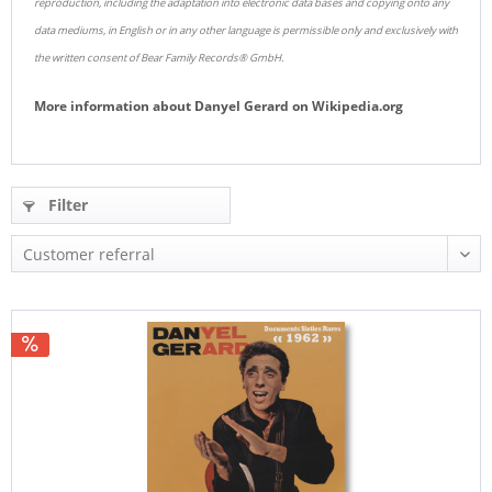
reproduction, including the adaptation into electronic data bases and copying onto any
data mediums, in English or in any other language is permissible only and exclusively with
the written consent of Bear Family Records® GmbH.
More information about
Danyel Gerard
on
Wikipedia.org
Filter