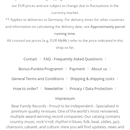
our EUR prices and are subject to change due to fluctuations in the
currency market.
** Applies to deliveries to Germany. For delivery times for other countries
and information on calculating the delivery date, see
Approximately parcel
running time.
All crossed out prices (e.g. EUR
15,95
) refer to the price indicated in this
shop so far.
Contact
FAQ - Frequently Asked Questions
Bonus-Punkte-Programm
Payment
About us
General Terms and Conditions
Shipping & shipping costs
How to order?
Newsletter
Privacy / Data Protection
Impressum
Bear Family Records - Proud to be Independent - Specialised in
premium quality re-issues. One of the world's most renowned,
multiple award-winning record companies. Our catalog contains
country music, rock'n'roll, rhythm'n'blues, folk, beat, oldies, jazz,
chansons, cabaret, and culture. Here you will find updates, news and