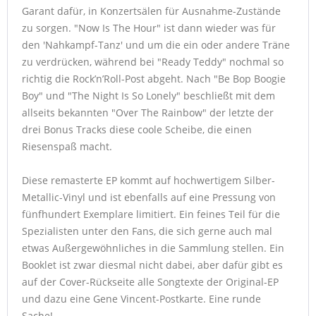
Garant dafür, in Konzertsälen für Ausnahme-Zustände
zu sorgen. "Now Is The Hour" ist dann wieder was für
den 'Nahkampf-Tanz' und um die ein oder andere Träne
zu verdrücken, während bei "Ready Teddy" nochmal so
richtig die Rock’n’Roll-Post abgeht. Nach "Be Bop Boogie
Boy" und "The Night Is So Lonely" beschließt mit dem
allseits bekannten "Over The Rainbow" der letzte der
drei Bonus Tracks diese coole Scheibe, die einen
Riesenspaß macht.
Diese remasterte EP kommt auf hochwertigem Silber-
Metallic-Vinyl und ist ebenfalls auf eine Pressung von
fünfhundert Exemplare limitiert. Ein feines Teil für die
Spezialisten unter den Fans, die sich gerne auch mal
etwas Außergewöhnliches in die Sammlung stellen. Ein
Booklet ist zwar diesmal nicht dabei, aber dafür gibt es
auf der Cover-Rückseite alle Songtexte der Original-EP
und dazu eine Gene Vincent-Postkarte. Eine runde
Sache!