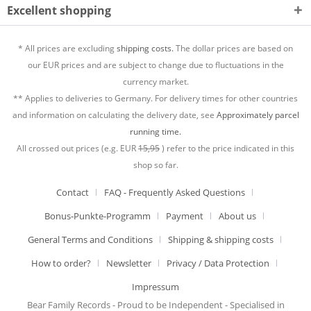
Excellent shopping
* All prices are excluding
shipping costs.
The dollar prices are based on
our EUR prices and are subject to change due to fluctuations in the
currency market.
** Applies to deliveries to Germany. For delivery times for other countries
and information on calculating the delivery date, see
Approximately parcel
running time.
All crossed out prices (e.g. EUR
15,95
) refer to the price indicated in this
shop so far.
Contact
FAQ - Frequently Asked Questions
Bonus-Punkte-Programm
Payment
About us
General Terms and Conditions
Shipping & shipping costs
How to order?
Newsletter
Privacy / Data Protection
Impressum
Bear Family Records - Proud to be Independent - Specialised in