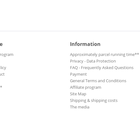
e
Information
Program
Approximately parcel running time**
Privacy - Data Protection
licy
FAQ - Frequently Asked Questions
uct
Payment
General Terms and Conditions
**
Affiliate program
Site Map
Shipping & shipping costs
The media