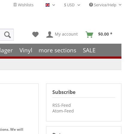
Wishlists
Service/Help
English - EN
My account
$0.00 *
lager
Vinyl
more sections
SALE
Subscribe
RSS-Feed
Atom-Feed
tions. We will