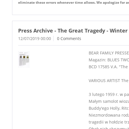
eliminate these errors whenever time allows. We apologize for 
Press Archive - The Great Tragedy - Winter
12/07/2019 00:00
0 Comments
BEAR FAMILY PRESSE
Magazin: BLUES TWO
BCD 17585 V.A. "The 
VARIOUS ARTIST The 
3 lutego 1959 r. w 
Małym samolot wioząc
Buddy'ego Holly, Rit
Niezmordowana rodzi
tragedii w hołdzie t
Obok nich słyszymy te