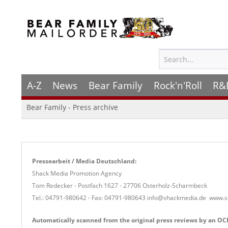
A-Z
News
Bear Family
Rock'n'Roll
R&
Bear Family - Press archive
Pressearbeit / Media Deutschland:
Shack Media Promotion Agency
Tom Redecker - Postfach 1627 - 27706 Osterholz-Scharmbeck
Tel.: 04791-980642 -
Fax: 04791-980643 info@shackmedia.de www.
Automatically scanned from the original press reviews by an OCR 