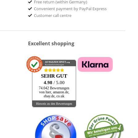
Free return (within Germany)
Convenient payment by PayPal Express
Customer call centre
Excellent shopping
AUSGEZEICHNET
.org
Kundenbewertungen
SEHR GUT
4.98
/ 5.00
74.042 Bewertungen
von hier, amazon.de,
ebay.de, co.uk
Hinweis zu den Bewertungen