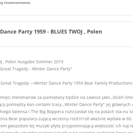
any inconvenience.
 Dance Party 1959 - BLUES TWOJ , Polen
J , Polen Ausgabe Sommer 2019
Great Tragedy - Winter Dance Party"
Great Tragedy —Winter Dance Party 1959 Bear Family Productions
pamięci melomanów za-pamiętany będzie na zawsze jako „dzień śmie
y pomiędzy kon-certami trasy „Winter Dance Party" jej głównych a
chiego Valensa i The Big Boppera roztrzaskał się na polach sta-nu l
na Bear populary-zującą wczesny rock'n'roll właśnie wydała w 60.
rzem gwiazdom tej muzyki płytę przypominającą większość ich naj-
ż innych artystów występujących w tej swoistej rock'n'rol-lowej rewi