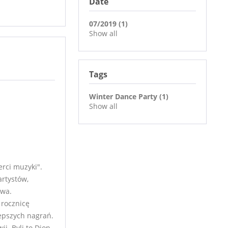
Date
07/2019 (1)
Show all
Tags
Winter Dance Party (1)
Show all
rci muzyki".
rtystów,
owa.
 rocznicę
lepszych nagrań.
i. Byli to Dion,