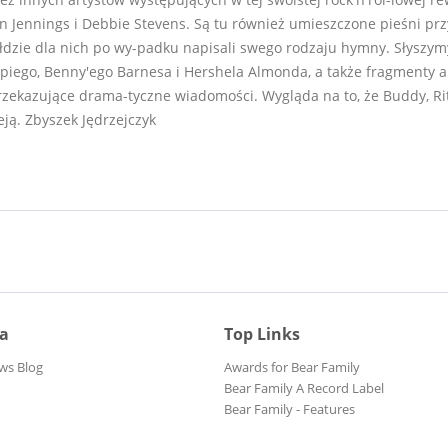
n Jennings i Debbie Stevens. Są tu również umieszczone pieśni przy
ołdzie dla nich po wy-padku napisali swego rodzaju hymny. Słyszy
piego, Benny'ego Barnesa i Hershela Almonda, a także fragmenty a
rzekazujące drama-tyczne wiadomości. Wygląda na to, że Buddy, Ri
eją. Zbyszek Jędrzejczyk
ia
Top Links
ws Blog
Awards for Bear Family
Bear Family A Record Label
Bear Family - Features